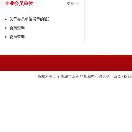
企业会员单位
更多>>
关于会员单位展示的通知
●
会员查询
●
委员查询
●
友情链接:
版权所有：全国城市工业品贸易中心联合会
京ICP备150
中国国际进口博览会
全国工业品贸易信息网
国务院国有资产监督管理委员会
中联城乡统筹发展研究中心
北京二商集团
中商集团经济合作有限公司
中国反欺诈网
中国塑料交易会