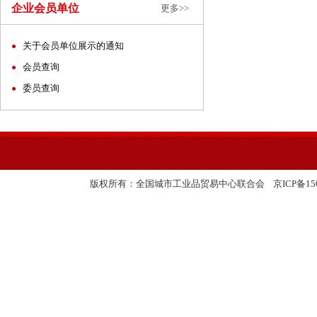
企业会员单位
更多>>
关于会员单位展示的通知
●
会员查询
●
委员查询
●
友情链接:
版权所有：全国城市工业品贸易中心联合会
京ICP备150
中国国际进口博览会
全国工业品贸易信息网
国务院国有资产监督管理委员会
中联城乡统筹发展研究中心
北京二商集团
中商集团经济合作有限公司
中国反欺诈网
中国塑料交易会