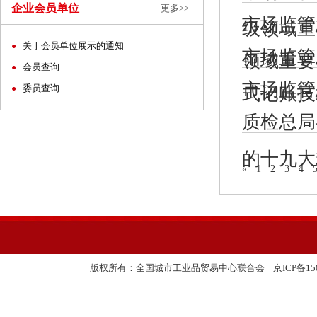
企业会员单位
更多>>
市场监管
级领域重
关于会员单位展示的通知
●
市场监管
领域重要
会员查询
●
市场监管
委员查询
●
式记账技
质检总局
的十九大
«
1
2
3
4
友情链接:
版权所有：全国城市工业品贸易中心联合会
京ICP备150
中国国际进口博览会
全国工业品贸易信息网
国务院国有资产监督管理委员会
中联城乡统筹发展研究中心