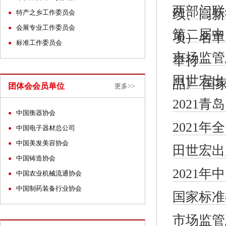
两部门联
续、高新
特产之乡工作委员会
●
会展专业工作委员会
●
第二届中
项）名单
标准工作委员会
●
市场监管
举行
田世宏出
品》 国
团体会会员单位
更多>>
2021
中国衡器协会
●
2021
中国电子器材总公司
●
中国美发美容协会
●
田世宏出
中国铸造协会
●
2021
中国农业机械流通协会
●
中国制药装备行业协会
●
国家标准
市场监管