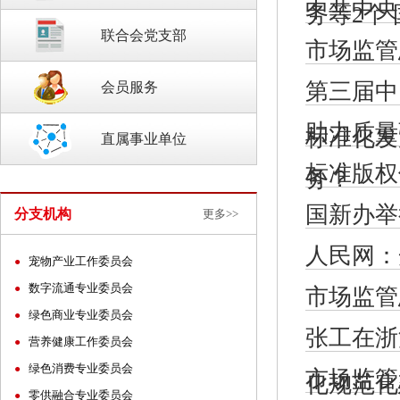
中共中央
务等2个
联合会党支部
市场监管
第三届中
会员服务
助力质量
标准化发
直属事业单位
标准版权
务？
国新办举
分支机构
更多>>
人民网：
宠物产业工作委员会
●
数字流通专业委员会
●
市场监管
绿色商业专业委员会
●
张工在浙
营养健康工作委员会
●
绿色消费专业委员会
●
市场监管
化规范化
零供融合专业委员会
●