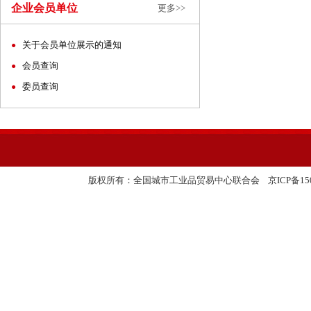
企业会员单位
更多>>
关于会员单位展示的通知
●
会员查询
●
委员查询
●
友情链接:
版权所有：全国城市工业品贸易中心联合会
京ICP备150
中国国际进口博览会
全国工业品贸易信息网
国务院国有资产监督管理委员会
中联城乡统筹发展研究中心
北京二商集团
中商集团经济合作有限公司
中国反欺诈网
中国塑料交易会