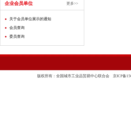
企业会员单位
更多>>
关于会员单位展示的通知
●
会员查询
●
委员查询
●
友情链接:
版权所有：全国城市工业品贸易中心联合会
京ICP备150
中国国际进口博览会
全国工业品贸易信息网
国务院国有资产监督管理委员会
中联城乡统筹发展研究中心
北京二商集团
中商集团经济合作有限公司
中国反欺诈网
中国塑料交易会